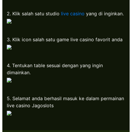
2. Klik salah satu studio
live casino
yang di inginkan.
3. Klik icon salah satu game live casino favorit anda
4. Tentukan table sesuai dengan yang ingin dimainkan.
5. Selamat anda berhasil masuk ke dalam permainan
live casino Jagoslots
TENTANG KAMI
MOBILE